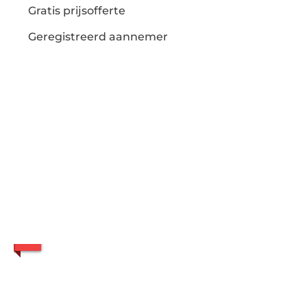
Gratis prijsofferte
Geregistreerd aannemer
Contacteer ons
Haachtse Dakwerken
Werchtersesteenweg 168
3150 Haacht
Tel:
016 60 02 70
haachtse.dakwerken@telenet.be